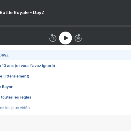
 Battle Royale - DayZ
 DayZ
 a 13 ans (et vous l'avez ignoré)
e (littéralement)
im Rayan
 toutes les règles
s les jeux vidéo
us choquant de Rockstar ? - Le scandale BULLY
e plus moche de Steam