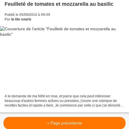
Feuilleté de tomates et mozzarella au basilic
Publié le 05/08/2010 à 09:59
Par
la tite souris
A le demande de ma NINI en rose, et parce que cela peut intéresser
beaucoup d'autres femmes actives ou pressées, j'ouvre une rubrique de
recettes faciles et rapide a faire. Je commence par celle ci que j'ai dénichée
dans un magazine et testée, en modifiant...
< Page précédente