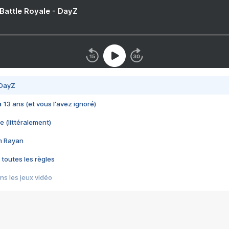
 Battle Royale - DayZ
 DayZ
 a 13 ans (et vous l'avez ignoré)
e (littéralement)
im Rayan
 toutes les règles
s les jeux vidéo
us choquant de Rockstar ? - Le scandale BULLY
e plus moche de Steam