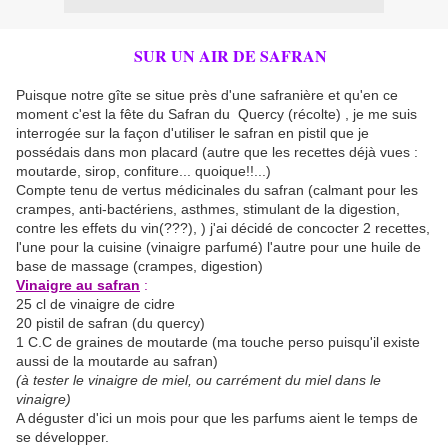
SUR UN AIR DE SAFRAN
Puisque notre gîte se situe près d'une safranière et qu'en ce
moment c'est la fête du Safran du Quercy (récolte) , je me suis
interrogée sur la façon d'utiliser le safran en pistil que je
possédais dans mon placard (autre que les recettes déjà vues :
moutarde, sirop, confiture... quoique!!...)
Compte tenu de vertus médicinales du safran (calmant pour les
crampes, anti-bactériens, asthmes, stimulant de la digestion,
contre les effets du vin(???), ) j'ai décidé de concocter 2 recettes,
l'une pour la cuisine (vinaigre parfumé) l'autre pour une huile de
base de massage (crampes, digestion)
Vinaigre au safran
:
25 cl de vinaigre de cidre
20 pistil de safran (du quercy)
1 C.C de graines de moutarde (ma touche perso puisqu'il existe
aussi de la moutarde au safran)
(à tester le vinaigre de miel, ou carrément du miel dans le
vinaigre)
A déguster d'ici un mois pour que les parfums aient le temps de
se développer.