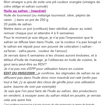
Mon vinaigre a pris de suite une joli couleur orangée (vinaigre de
cidre oblige et safran cumulé)
Huile au safran : (macérat)
Huile de tournesol (ou mélange tournesol, olive, pépins de
raisin...) dans un pot de 250 g
20 pistils de safran
Mettre dans un pot (confiture) bien stérilisé, placer au soleil,
remuer chaque jour et attendre 4 à 6 semaines.
Pour le moment je suis déçue, je n'ai pas l'impression que le
safran se diffuse bien dans l'huile, car la couleur n'a pas bougé or
le safran est réputé pour son pouvoir de coloration (-safran -
za'faran - safra-jaune , couleur de l'amour)
Je verrais dans 6 semaines si les choses auront évoluées, et à
défaut d'huile de massage, je l'utiliserais en huile de cuisine, le
gout sera peut-être au RDV?
Je n'ai pas mis d'EPP pour utilisation future en cuisine
EDIT DU 09/02/2009 :
je confirme, les stigmates de safran ne se
diffusent pas dans l'huile donc mon macérât est raté (enfin pas
tout à fait, j'y ai ajouté des clous de girofle pour une utilisation
autre, baume de soin par exemple)
Je sais que l'on peut faire de l'huile au safran, des producteurs
en vendent, à essayer avec du safran réduit en poudre, je verrais
cela une autre fois.
Ceci explique pourquoi je n'ai pas trouver de site proposant ce genre de formule.