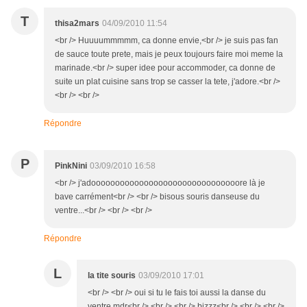
T
thisa2mars
04/09/2010 11:54
<br /> Huuuummmmm, ca donne envie,<br /> je suis pas fan
de sauce toute prete, mais je peux toujours faire moi meme la
marinade.<br /> super idee pour accommoder, ca donne de
suite un plat cuisine sans trop se casser la tete, j'adore.<br />
<br /> <br />
Répondre
P
PinkNini
03/09/2010 16:58
<br /> j'adooooooooooooooooooooooooooooooore là je
bave carrément<br /> <br /> bisous souris danseuse du
ventre...<br /> <br /> <br />
Répondre
L
la tite souris
03/09/2010 17:01
<br /> <br /> oui si tu le fais toi aussi la danse du
ventre mdr<br /> <br /> <br /> bizzz<br /> <br /> <br />