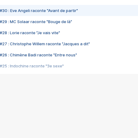
#30 : Eve Angeli raconte "Avant de partir"
#29 : MC Solaar raconte "Bouge de là"
28 : Lorie raconte "Je vais vite"
#27 : Christophe Willem raconte "Jacques a dit"
#26 : Chimène Badi raconte "Entre nous"
#25 : Indochine raconte "3e sexe"
#24 : Zaho raconte "C'est chelou"
#23 : Patrick Bruel raconte "Au café des délices"
#22 : Kyo raconte "Le chemin"
#21 : Nolwenn Leroy raconte "Cassé"
#20 : Patrick Hernandez raconte "Born to be alive"
#19 : Lorie raconte "Près de moi"