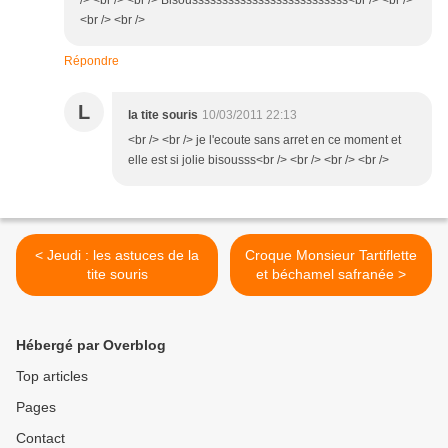
/> <br /> <br /> Bisoussssssssssssssssssssssssss<br /> <br />
<br /> <br />
Répondre
L
la tite souris
10/03/2011 22:13
<br /> <br /> je l'ecoute sans arret en ce moment et
elle est si jolie bisousss<br /> <br /> <br /> <br />
< Jeudi : les astuces de la
Croque Monsieur Tartiflette
tite souris
et béchamel safranée >
Hébergé par Overblog
Top articles
Pages
Contact