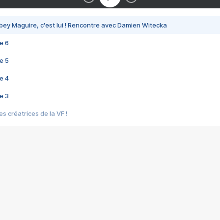
bey Maguire, c'est lui ! Rencontre avec Damien Witecka
e 6
e 5
e 4
e 3
s créatrices de la VF !
e 2
e 1
e Mektoub My Love arrive enfin ! Rencontre avec Shaïn Boumedine et Sal
i : après Toni en famille
elle réalise le bouleversant Dites lui que je l'aime
ais ! Rencontre autour de Vie privée de Rebecca Zlotowski