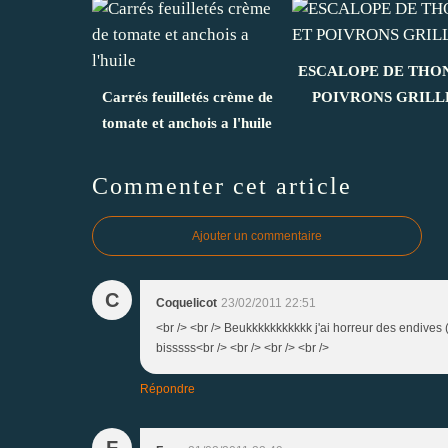
ESCALOPE DE THO
Carrés feuilletés crème de
POIVRONS GRILL
tomate et anchois a l'huile
Commenter cet article
Ajouter un commentaire
C
Coquelicot
23/02/2011 22:51
<br /> <br /> Beukkkkkkkkkkk j'ai horreur des endives 
bisssss<br /> <br /> <br /> <br />
Répondre
F