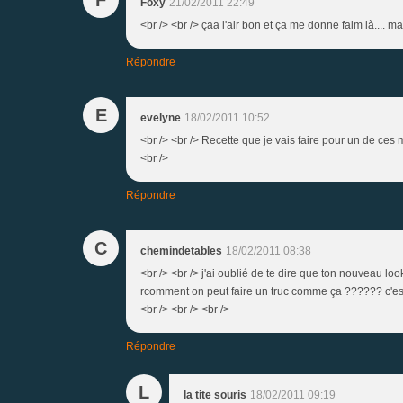
Foxy
21/02/2011 22:49
<br /> <br /> çaa l'air bon et ça me donne faim là.... ma
Répondre
E
evelyne
18/02/2011 10:52
<br /> <br /> Recette que je vais faire pour un de ces m
<br />
Répondre
C
chemindetables
18/02/2011 08:38
<br /> <br /> j'ai oublié de te dire que ton nouveau lo
rcomment on peut faire un truc comme ça ?????? c'est tr
<br /> <br /> <br />
Répondre
L
la tite souris
18/02/2011 09:19