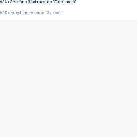
#26 : Chimène Badi raconte "Entre nous"
#25 : Indochine raconte "3e sexe"
#24 : Zaho raconte "C'est chelou"
#23 : Patrick Bruel raconte "Au café des délices"
#22 : Kyo raconte "Le chemin"
#21 : Nolwenn Leroy raconte "Cassé"
#20 : Patrick Hernandez raconte "Born to be alive"
#19 : Lorie raconte "Près de moi"
#18 : Michael Jones raconte "A nos actes manqués" (avec Jean-Jacque
#17 : Khaled raconte "Aïcha"
#16 : Corneille raconte "Parce qu'on vient de loin"
#15 : Indochine raconte "L'aventurier"
14 : Lorie raconte "Sur un air latino"