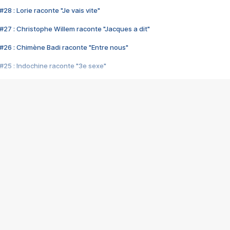
28 : Lorie raconte "Je vais vite"
#27 : Christophe Willem raconte "Jacques a dit"
#26 : Chimène Badi raconte "Entre nous"
#25 : Indochine raconte "3e sexe"
#24 : Zaho raconte "C'est chelou"
#23 : Patrick Bruel raconte "Au café des délices"
#22 : Kyo raconte "Le chemin"
#21 : Nolwenn Leroy raconte "Cassé"
#20 : Patrick Hernandez raconte "Born to be alive"
#19 : Lorie raconte "Près de moi"
#18 : Michael Jones raconte "A nos actes manqués" (avec Jean-Jacque
#17 : Khaled raconte "Aïcha"